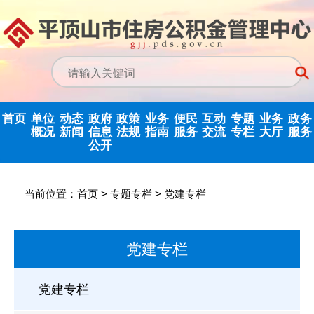
首页
单位
动态
政府
政策
业务
便民
互动
专题
业务
政务
概况
新闻
信息
法规
指南
服务
交流
专栏
大厅
服务
公开
中心领导
中心动态
信息公开指南
公示公告
归集业务指南
下载专栏
主任信箱
党建专栏
网上业务
当前位置：
首页
>
专题专栏
>
党建专栏
决策机构
行业新闻
信息公开制度
国家政策法规
提取业务指南
利率公告
互动反馈
纪检监察
省政务大
党建专栏
机构职能
政府信息公开
省级政策法规
贷款业务指南
常见问题
意见征集
优化营商环境
年度报告
内设科室
市中心政策法
网点查询
办理统计
法治政府建设
党建专栏
依申请公开
规