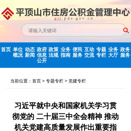
首页
单位
动态
政府
政策
业务
便民
互动
专题
业务
政务
概况
新闻
信息
法规
指南
服务
交流
专栏
大厅
服务
公开
政务信息公开
中心动态
信息公开指南
公示公告
归集业务指南
下载专栏
主任信箱
党建专栏
网上业务
当前位置：
首页
>
专题专栏
>
党建专栏
中心领导
行业新闻
信息公开制度
国家政策法规
提取业务指南
利率公告
互动反馈
纪检监察
省政务大
决策机构
政府信息公开
省级政策法规
贷款业务指南
常见问题
意见征集
优化营商环境
习近平就中央和国家机关学习贯
年度报告
彻党的 二十届三中全会精神 推动
机构职能
市中心政策法
网点查询
办理统计
法治政府建设
依申请公开
规
机关党建高质量发展作出重要指