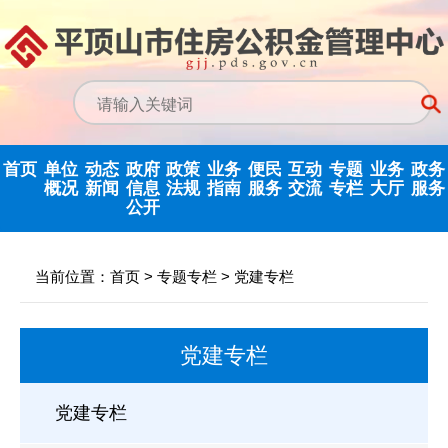
首页
单位
动态
政府
政策
业务
便民
互动
专题
业务
政务
概况
新闻
信息
法规
指南
服务
交流
专栏
大厅
服务
公开
中心领导
中心动态
信息公开指南
公示公告
归集业务指南
下载专栏
主任信箱
党建专栏
网上业务
当前位置：
首页
>
专题专栏
>
党建专栏
决策机构
行业新闻
信息公开制度
国家政策法规
提取业务指南
利率公告
互动反馈
纪检监察
省政务大
党建专栏
机构职能
政府信息公开
省级政策法规
贷款业务指南
常见问题
意见征集
优化营商环境
年度报告
内设科室
市中心政策法
网点查询
办理统计
法治政府建设
党建专栏
依申请公开
规