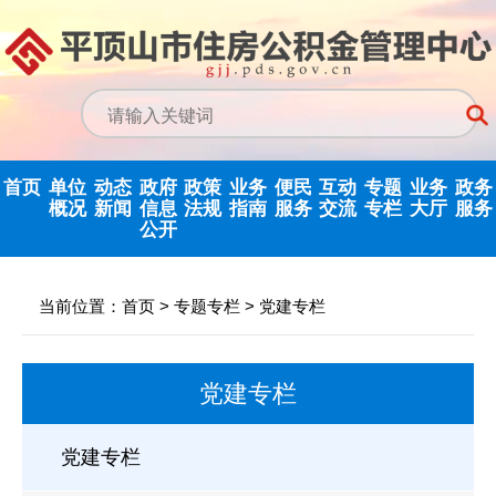
首页
单位
动态
政府
政策
业务
便民
互动
专题
业务
政务
概况
新闻
信息
法规
指南
服务
交流
专栏
大厅
服务
公开
中心领导
中心动态
信息公开指南
公示公告
归集业务指南
下载专栏
主任信箱
党建专栏
网上业务
当前位置：
首页
>
专题专栏
>
党建专栏
决策机构
行业新闻
信息公开制度
国家政策法规
提取业务指南
利率公告
互动反馈
纪检监察
省政务大
党建专栏
机构职能
政府信息公开
省级政策法规
贷款业务指南
常见问题
意见征集
优化营商环境
年度报告
内设科室
市中心政策法
网点查询
办理统计
法治政府建设
党建专栏
依申请公开
规