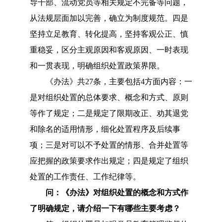
导干部、流动党员等相关规定不完备等问题，
从法规层面加以完善，确立为制度规范。四是
坚持立足教育、转化提高，坚持客观公正、慎
重稳妥，区分主观原因和客观原因、一时表现
和一贯表现，明确组织处置政策界限。
《办法》共
27条，主要包括4方面内容：一
是对组织处置的总体要求、概念和方式、原则
等作了规定；二是规定了限期改正、劝其退党
和除名的适用情形，细化处置程序及后续事
项；三是对可以不予处置的情形、合并处置等
应把握的政策要求作出规定；四是规定了组织
处置的工作责任、工作纪律等。
问：《办法》对组织处置的概念和方式作
了明确规定，请介绍一下有哪些主要考虑？