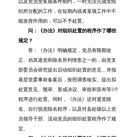
以及党员受客观条件制约，一时无法完成党组
织所分配的工作，在短期内或者某项工作中不
能发挥作用的，可以不予处置。
问：《办法》对组织处置的程序作了哪些
规定？
答：《办法》明确规定，党员有限期改
正、劝其退党和除名所列情形之一的，由党支
部委员会研究提出启动组织处置的意见，并报
基层党委事前备案后，按照调查核实、提出拟
处置意见、预审、形成决议、审批和宣布等
5个
程序进行处置。同时，《办法》还对退党除
名、自行脱党除名程序，以及对县处级以上党
员领导干部、流动党员的组织处置程序作了规
定。