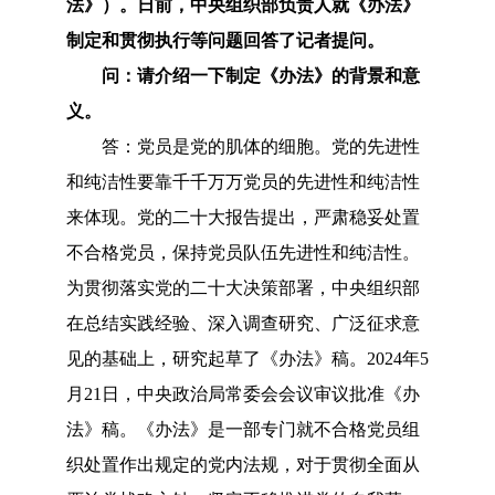
法》）。日前，中央组织部负责人就《办法》
制定和贯彻执行等问题回答了记者提问。
问：请介绍一下制定《办法》的背景和意
义。
答：党员是党的肌体的细胞。党的先进性
和纯洁性要靠千千万万党员的先进性和纯洁性
来体现。党的二十大报告提出，严肃稳妥处置
不合格党员，保持党员队伍先进性和纯洁性。
为贯彻落实党的二十大决策部署，中央组织部
在总结实践经验、深入调查研究、广泛征求意
见的基础上，研究起草了《办法》稿。
2024年5
月21日，中央政治局常委会会议审议批准《办
法》稿。《办法》是一部专门就不合格党员组
织处置作出规定的党内法规，对于贯彻全面从