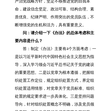
严治党战略方针，坚定不移推进党的自我革
命，建设信念坚定、政治可靠、结构合理、素
质优良、纪律严明、作用突出的党员队伍，不
断增强党的生机和活力，具有重要意义。
问：请介绍一下《办法》的总体考虑和主
要内容是什么？
答：制定《办法》主要有
4个方面考虑：一
是以习近平新时代中国特色社会主义思想为指
导，深入学习领会习近平总书记关于党的建设
的重要思想。二是以党章为根本遵循，把握组
织处置工作定位，规定组织处置方式，界定组
织处置适用情形，对党章关于党员标准、组织
处置的规定要求进一步具体化。三是坚持问题
导向，针对组织处置概念不明确，涉及党员领