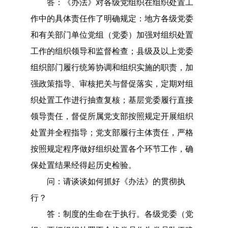
答：《办法》对各级党组织在组织处置工
作中的具体责任作了明确规定：地方各级党委
和有关部门单位党组（党委）加强对组织处置
工作的组织领导和监督检查；县级及以上党委
组织部门履行统筹协调和组织实施的职责，加
强政策指导、审核把关与督促落实，定期对组
织处置工作进行抽查复核；基层党委履行直接
领导责任，督促所属党支部按照规定开展组织
处置并全程指导；党支部履行主体责任，严格
按照规定程序做好组织处置各个环节工作，确
保处置结果经得起历史检验。
问：请谈谈如何抓好《办法》的贯彻执
行？
答：制度的生命在于执行。各级党委（党