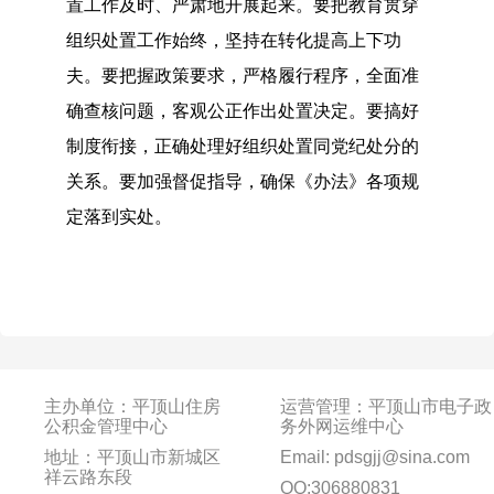
置工作及时、严肃地开展起来。要把教育贯穿
组织处置工作始终，坚持在转化提高上下功
夫。要把握政策要求，严格履行程序，全面准
确查核问题，客观公正作出处置决定。要搞好
制度衔接，正确处理好组织处置同党纪处分的
关系。要加强督促指导，确保《办法》各项规
定落到实处。
主办单位：平顶山住房
运营管理：平顶山市电子政
公积金管理中心
务外网运维中心
地址：平顶山市新城区
Email: pdsgjj@sina.com
祥云路东段
QQ:306880831