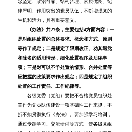
念坚定、政治可靠、结构合理、素质优良、纪
律严明、作用突出的党员队伍，不断增强党的
生机和活力，具有重要意义。
《办法》共
27条，主要包括4方面内容：一
是对组织处置的总体要求、概念和方式、原则
等作了规定；二是规定了限期改正、劝其退党
和除名的适用情形，细化处置程序及后续事
项；三是对可以不予处置的情形、合并处置等
应把握的政策要求作出规定；四是规定了组织
处置的工作责任、工作纪律等。
各级党委（党组）要把不合格党员组织处
置作为党员队伍建设一项基础性工作来抓，不
折不扣贯彻执行《办法》。要加强学习培训，
通过专题学习、交流研讨等方式，使各级党组