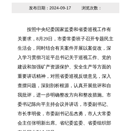
内设科室
贷款计算器
法定主动公开
政策解读
发布日期：2024-09-17
浏览次数：
内容
按照中央纪委国家监委和省委巡视工作有
关要求，
8月29日，市委常委班子召开专题民主
生活会，同时结合有关案件开展以案促改，深
入学习贯彻习近平总书记关于巡视工作、党的
建设和加强矿产资源保护、安全生产等方面的
重要讲话精神，对照省委巡视反馈意见，深入
查摆问题，深刻剖析根源，认真开展批评和自
我批评，进一步明确整改方向和整改措施。市
委书记陈向平主持会议并讲话，市委副书记、
市长李明俊，市委副书记岳杰勇，市人大常委
会主任张明新出席。省纪委监委、省委组织部