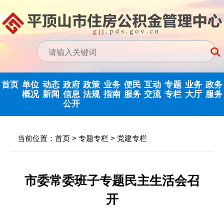
首页
单位
动态
政府
政策
业务
便民
互动
专题
业务
政务
概况
新闻
信息
法规
指南
服务
交流
专栏
大厅
服务
公开
政务信息公开
中心动态
信息公开指南
公示公告
归集业务指南
下载专栏
主任信箱
党建专栏
网上业务
当前位置：
首页
>
专题专栏
>
党建专栏
中心领导
行业新闻
信息公开制度
国家政策法规
提取业务指南
利率公告
互动反馈
纪检监察
省政务大
决策机构
政府信息公开
省级政策法规
贷款业务指南
常见问题
意见征集
优化营商环境
市委常委班子专题民主生活会召
年度报告
开
机构职能
市中心政策法
网点查询
办理统计
法治政府建设
依申请公开
规