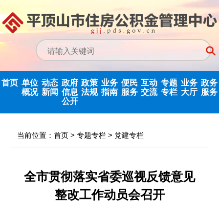
首页
单位
动态
政府
政策
业务
便民
互动
专题
业务
政务
概况
新闻
信息
法规
指南
服务
交流
专栏
大厅
服务
公开
政务信息公开
中心动态
信息公开指南
公示公告
归集业务指南
下载专栏
主任信箱
党建专栏
网上业务
当前位置：
首页
>
专题专栏
>
党建专栏
中心领导
行业新闻
信息公开制度
国家政策法规
提取业务指南
利率公告
互动反馈
纪检监察
省政务大
决策机构
政府信息公开
省级政策法规
贷款业务指南
常见问题
意见征集
优化营商环境
全市贯彻落实省委巡视反馈意见
年度报告
整改工作动员会召开
机构职能
市中心政策法
网点查询
办理统计
法治政府建设
依申请公开
规