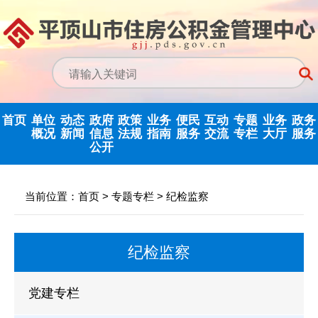
首页
单位
动态
政府
政策
业务
便民
互动
专题
业务
政务
概况
新闻
信息
法规
指南
服务
交流
专栏
大厅
服务
公开
中心领导
中心动态
信息公开指南
公示公告
归集业务指南
下载专栏
主任信箱
党建专栏
网上业务
当前位置：
首页
>
专题专栏
>
纪检监察
决策机构
行业新闻
信息公开制度
国家政策法规
提取业务指南
利率公告
互动反馈
纪检监察
省政务大
纪检监察
机构职能
政府信息公开
省级政策法规
贷款业务指南
常见问题
意见征集
优化营商环境
年度报告
内设科室
市中心政策法
网点查询
办理统计
法治政府建设
党建专栏
依申请公开
规