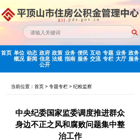
首页
单位
动态
政府
政策
业务
便民
互动
专题
业务
政务
概况
新闻
信息
法规
指南
服务
交流
专栏
大厅
服务
公开
政务信息公开
中心动态
信息公开指南
公示公告
归集业务指南
下载专栏
主任信箱
党建专栏
网上业务
当前位置：
首页
>
专题专栏
>
纪检监察
中心领导
行业新闻
信息公开制度
国家政策法规
提取业务指南
利率公告
互动反馈
纪检监察
省政务大
决策机构
政府信息公开
省级政策法规
贷款业务指南
常见问题
意见征集
优化营商环境
中央纪委国家监委调度推进群众
年度报告
身边不正之风和腐败问题集中整
机构职能
市中心政策法
网点查询
办理统计
法治政府建设
依申请公开
规
治工作