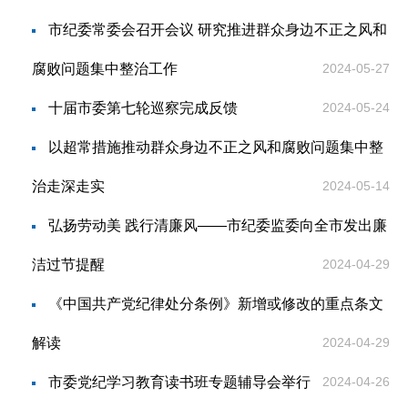
市纪委常委会召开会议 研究推进群众身边不正之风和
腐败问题集中整治工作
2024-05-27
十届市委第七轮巡察完成反馈
2024-05-24
以超常措施推动群众身边不正之风和腐败问题集中整
治走深走实
2024-05-14
弘扬劳动美 践行清廉风——市纪委监委向全市发出廉
洁过节提醒
2024-04-29
《中国共产党纪律处分条例》新增或修改的重点条文
解读
2024-04-29
市委党纪学习教育读书班专题辅导会举行
2024-04-26