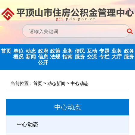
首页
单位
动态
政府
政策
业务
便民
互动
专题
业务
政务
概况
新闻
信息
法规
指南
服务
交流
专栏
大厅
服务
公开
中心领导
中心动态
信息公开指南
公示公告
归集业务指南
下载专栏
主任信箱
党建专栏
网上业务
当前位置：
首页
>
动态新闻
>
中心动态
决策机构
行业新闻
信息公开制度
国家政策法规
提取业务指南
利率公告
互动反馈
纪检监察
省政务大
中心动态
机构职能
政府信息公开
省级政策法规
贷款业务指南
常见问题
意见征集
优化营商环境
年度报告
内设科室
市中心政策法
网点查询
办理统计
法治政府建设
中心动态
依申请公开
规