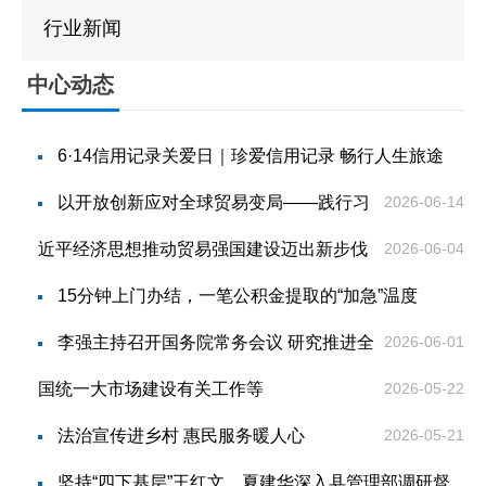
贷款计算器
法定主动公开
政策解读
行业新闻
内容
中心动态
6·14信用记录关爱日｜珍爱信用记录 畅行人生旅途
以开放创新应对全球贸易变局——践行习
2026-06-14
近平经济思想推动贸易强国建设迈出新步伐
2026-06-04
15分钟上门办结，一笔公积金提取的“加急”温度
李强主持召开国务院常务会议 研究推进全
2026-06-01
国统一大市场建设有关工作等
2026-05-22
法治宣传进乡村 惠民服务暖人心
2026-05-21
坚持“四下基层”王红文、夏建华深入县管理部调研督