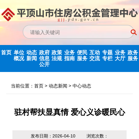
首页
单位
动态
政府
政策
业务
便民
互动
专题
业务
政务
概况
新闻
信息
法规
指南
服务
交流
专栏
大厅
服务
公开
政务信息公开
中心动态
信息公开指南
公示公告
归集业务指南
下载专栏
主任信箱
党建专栏
网上业务
当前位置：
首页
>
动态新闻
>
中心动态
中心领导
行业新闻
信息公开制度
国家政策法规
提取业务指南
利率公告
互动反馈
纪检监察
省政务大
决策机构
政府信息公开
省级政策法规
贷款业务指南
常见问题
意见征集
优化营商环境
驻村帮扶显真情 爱心义诊暖民心
年度报告
机构职能
市中心政策法
网点查询
办理统计
法治政府建设
依申请公开
规
发布日期：2026-04-10
浏览次数：