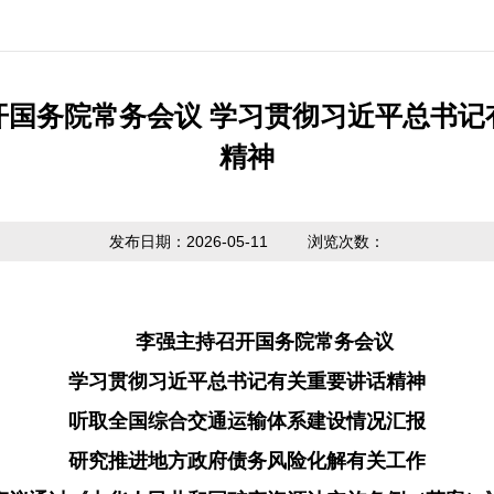
公开制度
国家政策法规
提取业务指南
利率公告
互动
信息公开
省级政策法规
贷款业务指南
常见问题
意见
开国务院常务会议 学习贯彻习近平总书记
度报告
精神
市中心政策法
网点查询
办理
请公开
规
贷款计算器
主动公开
政策解读
发布日期：2026-05-11
浏览次数：
内容
李强主持召开国务院常务会议
学习贯彻习近平总书记有关重要讲话精神
听取全国综合交通运输体系建设情况汇报
研究推进地方政府债务风险化解有关工作