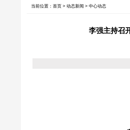
当前位置：
首页
>
动态新闻
>
中心动态
中心领导
行业新闻
信息
决策机构
政府
李强主持召
年
机构职能
依申
内设科室
法定