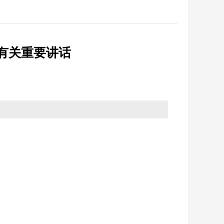
反馈
纪检监察
省政务大厅
征集
优化营商环境
有关重要讲话
统计
法治政府建设