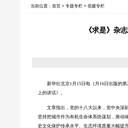
当前位置：
首页
>
专题专栏
>
党建专栏
中心领导
行业新闻
信息
决策机构
政府
《求是》杂志
年
机构职能
依申
内设科室
法定
新华社北京
1月15日电 1月16日出
上的讲话》
。
文章指出，党的十八大以来，党中央深
坚持把城市作为有机生命体系统谋划，推动
史文化保护传承水平、生态环境质量大幅提