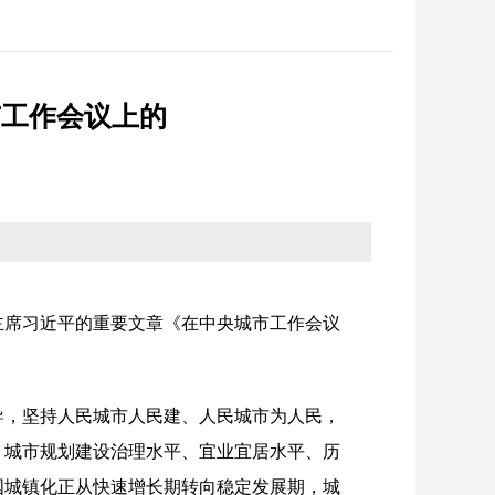
反馈
纪检监察
省政务大厅
征集
优化营商环境
市工作会议上的
统计
法治政府建设
主席习近平的重要文章
《在中央城市工作会议
导，坚持人民城市人民建、人民城市为人民，
、城市规划建设治理水平、宜业宜居水平、历
国城镇化正从快速增长期转向稳定发展期，城