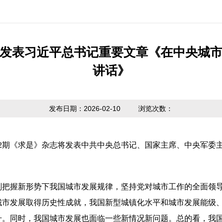
公开制度
国家政策法规
提取业务指南
利率公告
互动
信息公开
省级政策法规
贷款业务指南
常见问题
意见
发表习近平总书记重要文章《在中央城
度报告
讲话》
市中心政策法
网点查询
办理
请公开
规
贷款计算器
主动公开
政策解读
发布日期：2026-02-10
浏览次数：
内容
版的第2期《求是》杂志将发表中共中央总书记、国家主席、中央军委
刻把握新形势下我国城市发展规律，坚持党对城市工作的全面领
城市发展取得历史性成就，我国新型城镇化水平和城市发展能级
升。同时，我国城市发展也面临一些新情况新问题。总的看，我