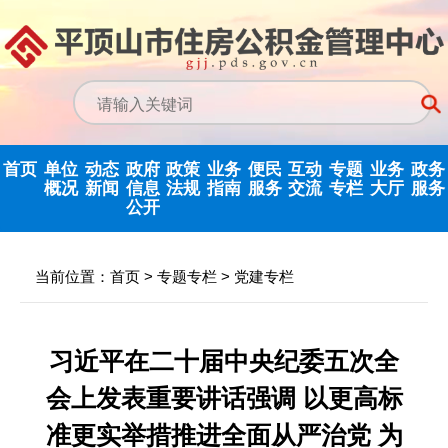
首页
单位
动态
政府
政策
业务
便民
互动
专题
业务
政务
概况
新闻
信息
法规
指南
服务
交流
专栏
大厅
服务
公开
政务信息公开
中心动态
信息公开指南
公示公告
归集业务指南
下载专栏
主任信箱
党建专栏
网上业务
当前位置：
首页
>
专题专栏
>
党建专栏
中心领导
行业新闻
信息公开制度
国家政策法规
提取业务指南
利率公告
互动反馈
纪检监察
省政务大
决策机构
政府信息公开
省级政策法规
贷款业务指南
常见问题
意见征集
优化营商环境
习近平在二十届中央纪委五次全
年度报告
会上发表重要讲话强调 以更高标
机构职能
市中心政策法
网点查询
办理统计
法治政府建设
依申请公开
规
准更实举措推进全面从严治党 为