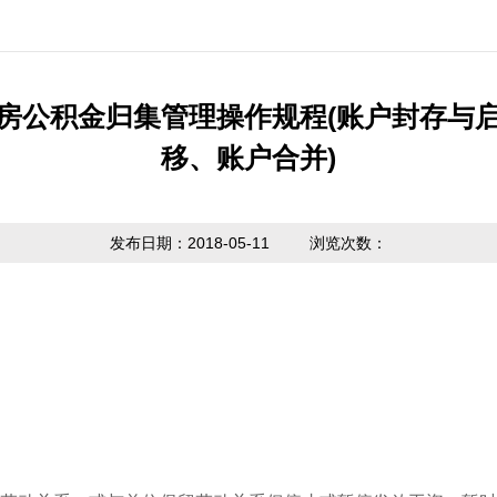
公开制度
国家政策法规
提取业务指南
利率公告
互动
信息公开
省级政策法规
贷款业务指南
常见问题
意见
房公积金归集管理操作规程(账户封存与
度报告
移、账户合并)
市中心政策法
网点查询
办理
请公开
规
贷款计算器
主动公开
政策解读
发布日期：2018-05-11
浏览次数：
内容