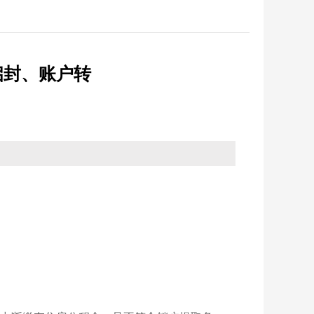
反馈
纪检监察
省政务大厅
征集
优化营商环境
启封、账户转
统计
法治政府建设