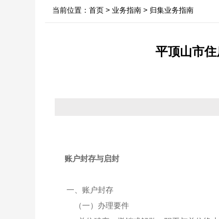
当前位置：
首页
>
业务指南
>
归集业务指南
中心领导
行业新闻
信息
决策机构
政府
平顶山市住
年
机构职能
依申
内设科室
法定
账户封存与启封
一、账户封存
（一）办理要件