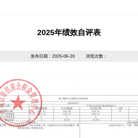
公开制度
国家政策法规
提取业务指南
利率公告
互动
信息公开
省级政策法规
贷款业务指南
常见问题
意见
2025年绩效自评表
度报告
市中心政策法
网点查询
办理
请公开
规
发布日期：2025-06-20
浏览次数：
贷款计算器
主动公开
政策解读
内容