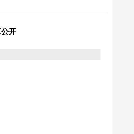
反馈
纪检监察
省政务大厅
征集
优化营商环境
算公开
统计
法治政府建设