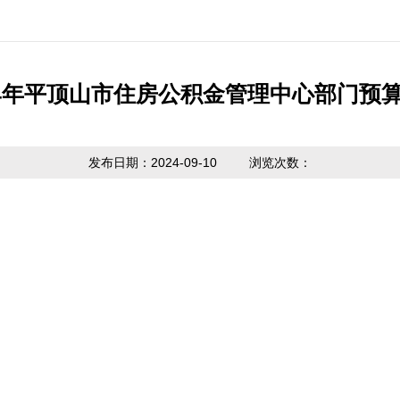
公开制度
国家政策法规
提取业务指南
利率公告
互动
信息公开
省级政策法规
贷款业务指南
常见问题
意见
24年平顶山市住房公积金管理中心部门预
度报告
市中心政策法
网点查询
办理
请公开
规
发布日期：2024-09-10
浏览次数：
贷款计算器
主动公开
政策解读
内容