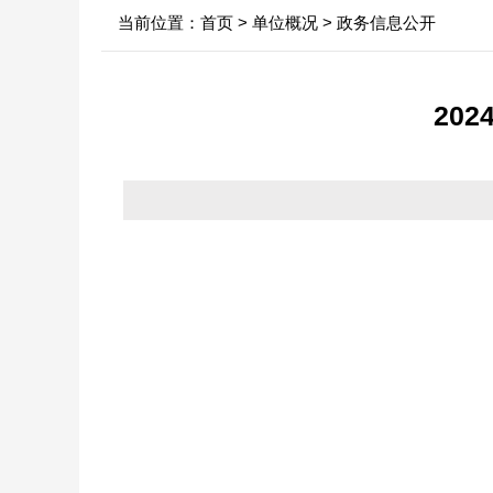
当前位置：
首页
>
单位概况
>
政务信息公开
中心领导
行业新闻
信息
决策机构
政府
20
年
机构职能
依申
内设科室
法定