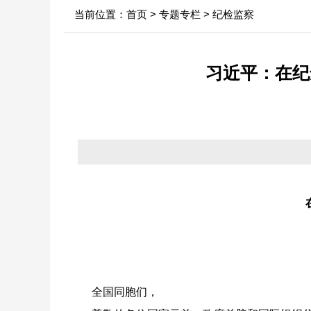
当前位置：
首页
>
专题专栏
>
纪检监察
中心领导
行业新闻
信息
决策机构
政府
习近平：在纪
年
机构职能
依申
内设科室
法定
全国同胞们，