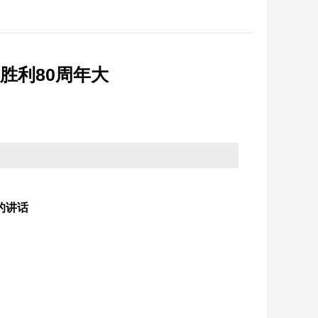
反馈
纪检监察
省政务大厅
征集
优化营商环境
胜利80周年大
统计
法治政府建设
的讲话