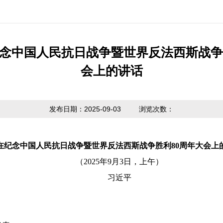
公开制度
国家政策法规
提取业务指南
利率公告
互动
信息公开
省级政策法规
贷款业务指南
常见问题
意见
念中国人民抗日战争暨世界反法西斯战争
度报告
会上的讲话
市中心政策法
网点查询
办理
请公开
规
贷款计算器
主动公开
政策解读
发布日期：2025-09-03
浏览次数：
内容
在纪念中国人民抗日战争暨世界反法西斯战争胜利
80周年大会上
（
2025年9月3日，上午）
习近平