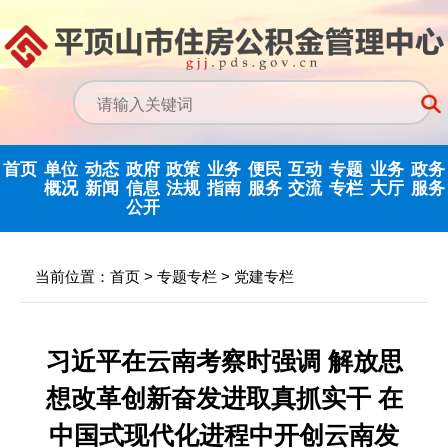
首页
单位
动态
政府
政策
业务
便民
互动
专题
业务
政务
概况
新闻
信息
法规
指南
服务
交流
专栏
大厅
服务
公开
政务信息公开
中心动态
信息公开指南
公示公告
归集业务指南
下载专栏
主任信箱
党建专栏
网上业务
当前位置：
首页
>
专题专栏
>
党建专栏
中心领导
行业新闻
信息公开制度
国家政策法规
提取业务指南
利率公告
互动反馈
纪检监察
省政务大
决策机构
政府信息公开
省级政策法规
贷款业务指南
常见问题
意见征集
优化营商环境
习近平在云南考察时强调 解放思
年度报告
想改革创新奋发进取真抓实干 在
机构职能
市中心政策法
网点查询
办理统计
法治政府建设
依申请公开
规
中国式现代化进程中开创云南发