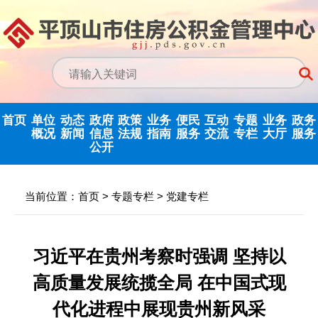
首页
单位
动态
政府
政策
业务
便民
互动
专题
业务
政务
概况
新闻
信息
法规
指南
服务
交流
专栏
大厅
服务
公开
政务信息公开
中心动态
信息公开指南
公示公告
归集业务指南
下载专栏
主任信箱
党建专栏
网上业务
当前位置：
首页
>
专题专栏
>
党建专栏
中心领导
行业新闻
信息公开制度
国家政策法规
提取业务指南
利率公告
互动反馈
纪检监察
省政务大
决策机构
政府信息公开
省级政策法规
贷款业务指南
常见问题
意见征集
优化营商环境
习近平在贵州考察时强调 坚持以
年度报告
高质量发展统揽全局 在中国式现
机构职能
市中心政策法
网点查询
办理统计
法治政府建设
依申请公开
规
代化进程中展现贵州新风采