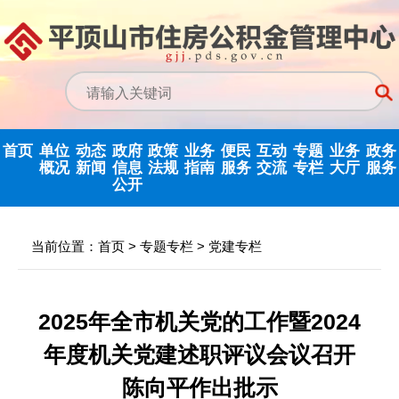
首页
单位
动态
政府
政策
业务
便民
互动
专题
业务
政务
概况
新闻
信息
法规
指南
服务
交流
专栏
大厅
服务
公开
政务信息公开
中心动态
信息公开指南
公示公告
归集业务指南
下载专栏
主任信箱
党建专栏
网上业务
当前位置：
首页
>
专题专栏
>
党建专栏
中心领导
行业新闻
信息公开制度
国家政策法规
提取业务指南
利率公告
互动反馈
纪检监察
省政务大
决策机构
政府信息公开
省级政策法规
贷款业务指南
常见问题
意见征集
优化营商环境
2025年全市机关党的工作暨2024
年度报告
年度机关党建述职评议会议召开
机构职能
市中心政策法
网点查询
办理统计
法治政府建设
依申请公开
规
陈向平作出批示