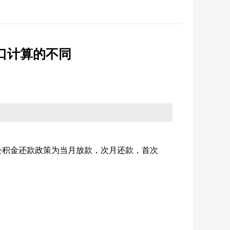
反馈
纪检监察
省政务大厅
征集
优化营商环境
口计算的不同
统计
法治政府建设
公积金还款政策为当月放款，次月还款，首次