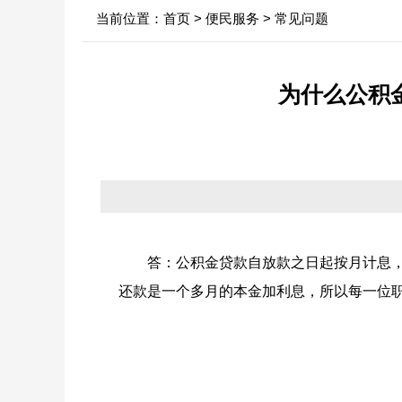
当前位置：
首页
>
便民服务
>
常见问题
中心领导
行业新闻
信息
决策机构
政府
为什么公积
年
机构职能
依申
内设科室
法定
答：公积金贷款自放款之日起按月计息
还款是一个多月的本金加利息，所以每一位