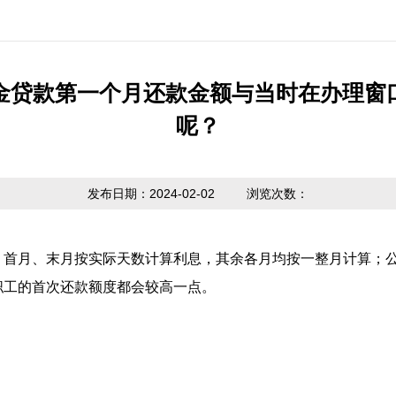
公开制度
国家政策法规
提取业务指南
利率公告
互动
信息公开
省级政策法规
贷款业务指南
常见问题
意见
金贷款第一个月还款金额与当时在办理窗
度报告
呢？
市中心政策法
网点查询
办理
请公开
规
贷款计算器
主动公开
政策解读
发布日期：2024-02-02
浏览次数：
内容
，首月、末月按实际天数计算利息，其余各月均按一整月计算；
职工的首次还款额度都会较高一点。