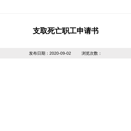
公开制度
国家政策法规
提取业务指南
利率公告
互动
信息公开
省级政策法规
贷款业务指南
常见问题
意见
支取死亡职工申请书
度报告
市中心政策法
网点查询
办理
请公开
规
发布日期：2020-09-02
浏览次数：
贷款计算器
主动公开
政策解读
内容