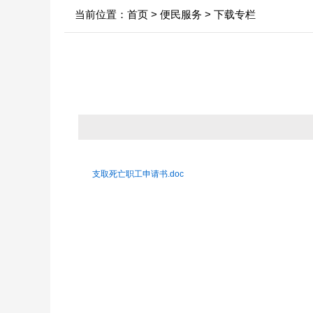
当前位置：
首页
>
便民服务
>
下载专栏
中心领导
行业新闻
信息
决策机构
政府
年
机构职能
依申
内设科室
法定
支取死亡职工申请书.doc