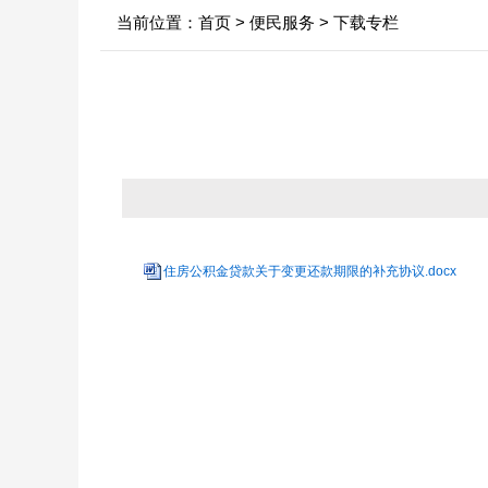
当前位置：
首页
>
便民服务
>
下载专栏
中心领导
行业新闻
信息
决策机构
政府
年
机构职能
依申
内设科室
法定
住房公积金贷款关于变更还款期限的补充协议.docx