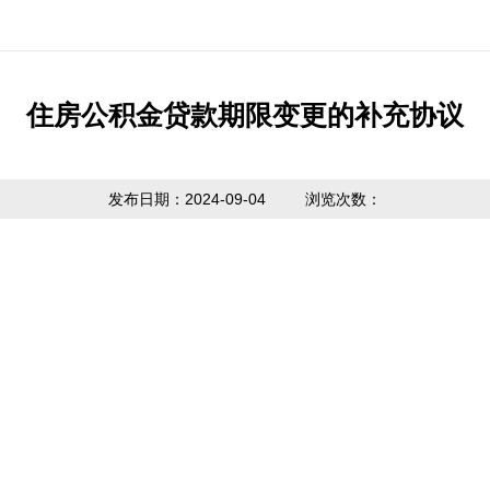
公开制度
国家政策法规
提取业务指南
利率公告
互动
信息公开
省级政策法规
贷款业务指南
常见问题
意见
住房公积金贷款期限变更的补充协议
度报告
市中心政策法
网点查询
办理
请公开
规
发布日期：2024-09-04
浏览次数：
贷款计算器
主动公开
政策解读
内容