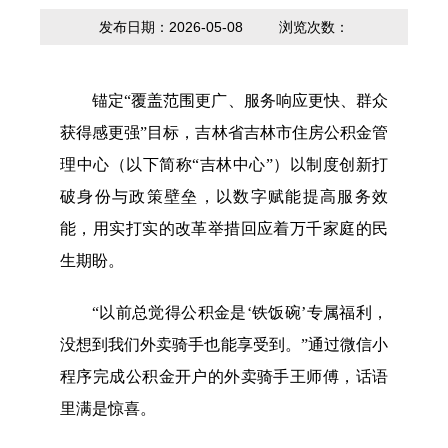
内设科室
贷款计算器
法定主动公开
政策解读
发布日期：2026-05-08
浏览次数：
内容
锚定“覆盖范围更广、服务响应更快、群众
获得感更强”目标，吉林省吉林市住房公积金管
理中心（以下简称“吉林中心”）以制度创新打
破身份与政策壁垒，以数字赋能提高服务效
能，用实打实的改革举措回应着万千家庭的民
生期盼。
“以前总觉得公积金是‘铁饭碗’专属福利，
没想到我们外卖骑手也能享受到。”通过微信小
程序完成公积金开户的外卖骑手王师傅，话语
里满是惊喜。