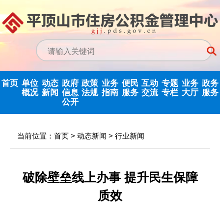
首页
单位
动态
政府
政策
业务
便民
互动
专题
业务
政务
概况
新闻
信息
法规
指南
服务
交流
专栏
大厅
服务
公开
政务信息公开
中心动态
信息公开指南
公示公告
归集业务指南
下载专栏
主任信箱
党建专栏
网上业务
当前位置：
首页
>
动态新闻
>
行业新闻
中心领导
行业新闻
信息公开制度
国家政策法规
提取业务指南
利率公告
互动反馈
纪检监察
省政务大
决策机构
政府信息公开
省级政策法规
贷款业务指南
常见问题
意见征集
优化营商环境
破除壁垒线上办事 提升民生保障
年度报告
质效
机构职能
市中心政策法
网点查询
办理统计
法治政府建设
依申请公开
规