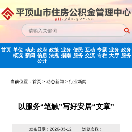
首页
单位
动态
政府
政策
业务
便民
互动
专题
业务
政务
概况
新闻
信息
法规
指南
服务
交流
专栏
大厅
服务
公开
政务信息公开
中心动态
信息公开指南
公示公告
归集业务指南
下载专栏
主任信箱
党建专栏
网上业务
当前位置：
首页
>
动态新闻
>
行业新闻
中心领导
行业新闻
信息公开制度
国家政策法规
提取业务指南
利率公告
互动反馈
纪检监察
省政务大
决策机构
政府信息公开
省级政策法规
贷款业务指南
常见问题
意见征集
优化营商环境
以服务“笔触”写好安居“文章”
年度报告
机构职能
市中心政策法
网点查询
办理统计
法治政府建设
依申请公开
规
发布日期：2026-03-12
浏览次数：