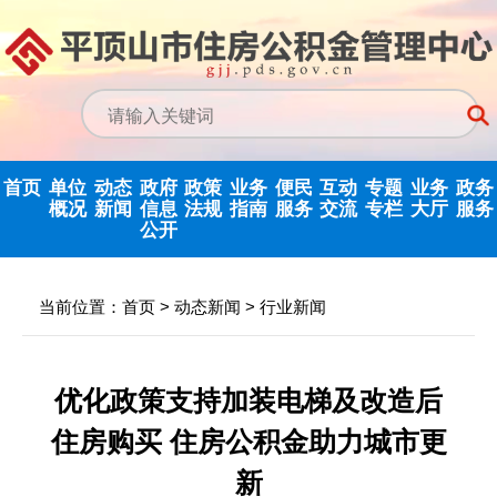
首页
单位
动态
政府
政策
业务
便民
互动
专题
业务
政务
概况
新闻
信息
法规
指南
服务
交流
专栏
大厅
服务
公开
政务信息公开
中心动态
信息公开指南
公示公告
归集业务指南
下载专栏
主任信箱
党建专栏
网上业务
当前位置：
首页
>
动态新闻
>
行业新闻
中心领导
行业新闻
信息公开制度
国家政策法规
提取业务指南
利率公告
互动反馈
纪检监察
省政务大
决策机构
政府信息公开
省级政策法规
贷款业务指南
常见问题
意见征集
优化营商环境
优化政策支持加装电梯及改造后
年度报告
住房购买 住房公积金助力城市更
机构职能
市中心政策法
网点查询
办理统计
法治政府建设
依申请公开
规
新