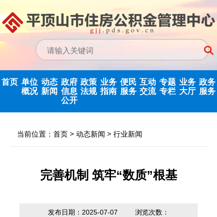
首页
单位
动态
政府
政策
业务
便民
互动
专题
业务
政务
概况
新闻
信息
法规
指南
服务
交流
专栏
大厅
服务
公开
政务信息公开
中心动态
信息公开指南
公示公告
归集业务指南
下载专栏
主任信箱
党建专栏
网上业务
当前位置：
首页
>
动态新闻
>
行业新闻
中心领导
行业新闻
信息公开制度
国家政策法规
提取业务指南
利率公告
互动反馈
纪检监察
省政务大
决策机构
政府信息公开
省级政策法规
贷款业务指南
常见问题
意见征集
优化营商环境
完善机制 筑牢“数质”根基
年度报告
机构职能
市中心政策法
网点查询
办理统计
法治政府建设
依申请公开
规
发布日期：2025-07-07
浏览次数：