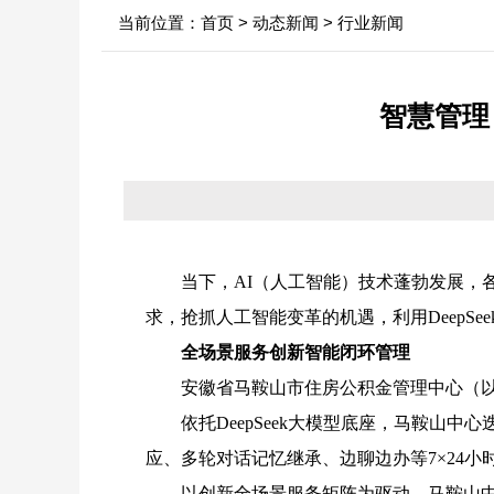
当前位置：
首页
>
动态新闻
>
行业新闻
中心领导
行业新闻
信息
决策机构
政府
智慧管理
年
机构职能
依申
内设科室
法定
当下，
AI（人工智能）技术蓬勃发展
求，抢抓人工智能变革的机遇，利用DeepS
全场景服务创新智能闭环管理
安徽省马鞍山市住房公积金管理中心（
依托
DeepSeek大模型底座，马鞍山中
应、多轮对话记忆继承、边聊边办等7×24小
以创新全场景服务矩阵为驱动，马鞍山