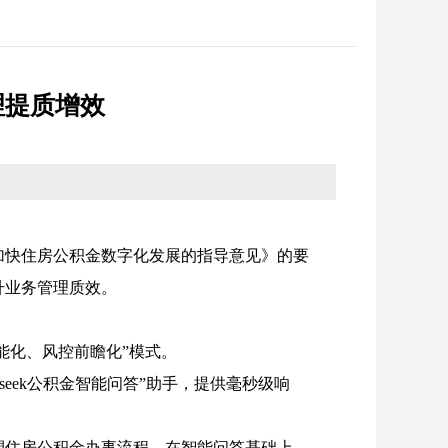
反馈
纪检监察
省政务大厅
征集
优化营商环境
理提质增效
统计
法治政府建设
加快住房公积金数字化发展的指导意见》的要
升业务管理质效。
智能化、风控前瞻化”模式。
pseek公积金智能问答”助手，提供毫秒级响
，重塑住房公积金办事流程。在智能问答基础上，