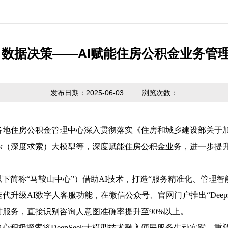
公开制度
国家政策法规
提取业务指南
利率公告
互动
信息公开
省级政策法规
贷款业务指南
常见问题
意见
 数据决策——AI赋能住房公积金业务管
度报告
市中心政策法
网点查询
办理
请公开
规
发布日期：2025-06-03
浏览次数：
贷款计算器
主动公开
政策解读
内容
，各地住房公积金管理中心深入贯彻落实《住房和城乡建设部关于
eek（深度求索）大模型等，深度赋能住房公积金业务，进一步提
以下简称
“马鞍山中心”）借助AI技术，打造“服务精准化、管理
心迭代升级AI数字人客服功能，在微信公众号、官网门户推出“Dee
时服务，直接识别咨询人意图准确率提升至90%以上。
中心积极探索将
DeepSeek大模型技术融入便民服务生动实践