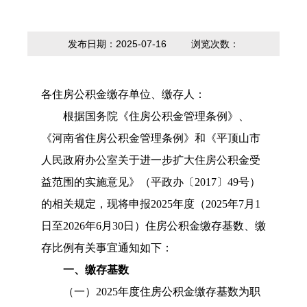
内设科室
贷款计算器
法定主动公开
政策解读
内容
发布日期：2025-07-16
浏览次数：
各住房公积
金缴存
单位、缴存
人
：
根据国务院《住房公积金管理条例》、
《河南省住房公积金管理条例》
和《平顶山市
人民政府办公室关于进一步扩大住房公积金受
益范围的实施意见》（平政办
〔
2017
〕
49号
）
的相关规定，
现
将申报
20
25
年度（
20
25
年
7月1
日至20
26
年
6月30日）住房公积金缴存基数、缴
存比例
有关
事宜通知如下：
一、缴存基数
（一）
20
25
年度住房公积金缴存基数为职