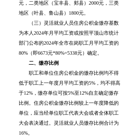
元，二类地区（宝丰县、郏县）
2000
元，三类
地区（叶县、鲁山县）
1800
元
。
（三）灵活就业人员
住房公积金缴存基数
为本人
20
24
年月平均工资或按照平顶山市
统计
部门公布的
20
24
年
全市
在岗职工月平均工资的
80%（
即
6673元*80%=5338
元）确定。
二、缴存比例
职工和单位住房公积金的缴存比例均不得
低于职工上一年度月平均工资的
5%，均不得高
于12%，缴存单位可按5%至12%自主确定缴存
比例。
住房公积金缴存比例较上一年度降低的
单位，应当经单位职工代表大会或者全体职工
大会表决通过。灵活就业人员
缴存比例
合计
为
16%。