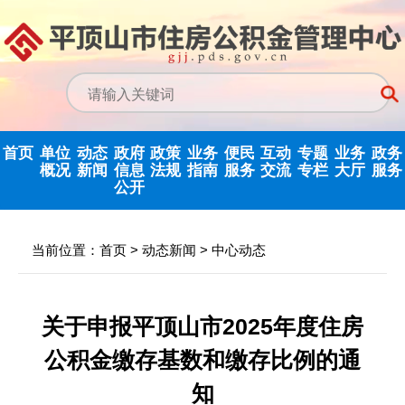
首页
单位
动态
政府
政策
业务
便民
互动
专题
业务
政务
概况
新闻
信息
法规
指南
服务
交流
专栏
大厅
服务
公开
政务信息公开
中心动态
信息公开指南
公示公告
归集业务指南
下载专栏
主任信箱
党建专栏
网上业务
当前位置：
首页
>
动态新闻
>
中心动态
中心领导
行业新闻
信息公开制度
国家政策法规
提取业务指南
利率公告
互动反馈
纪检监察
省政务大
决策机构
政府信息公开
省级政策法规
贷款业务指南
常见问题
意见征集
优化营商环境
关于申报平顶山市2025年度住房
年度报告
公积金缴存基数和缴存比例的通
机构职能
市中心政策法
网点查询
办理统计
法治政府建设
依申请公开
规
知