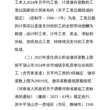
工本人
20
24
年月平均工资。
计算缴存基数的工
资以
国家统计局发布的《关于工资总额组成的
规定》（统制字
﹝
1990
﹞
1号）
为准
。
工资总额
的计算应以直接支付给职工的全部劳动报酬为
根据，由计时工资、计件工资、奖金、津贴和
补贴、加班加点工资、特殊情况支付的工资等
组成。
（二）
2025年度住房公积金缴存基数上限
按平顶山市2024年全市城镇非私营单位在岗职
工（含劳务派遣）月平均工资的3倍确定，缴存
基数上限为20019元。缴存基数
最低
限额按照
《河南省
人民政府关于调整河南省最低工资标
准的通知》（豫政﹝
2023
﹞
43
号
）规定执行。
其中
平顶山市
一类地区（市区、舞钢市）
2
1
00