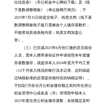
位信息表》（市公积金中心网站下载）及《线
下基数调整模板》（单位版网厅拷贝），
于
20
25
年
7
月
31日前
提交电子、纸质文档
（
线下基
数调整模板电子版只需修改个人缴存基数栏，
不能变动其他表格内容；纸质文档加盖公
章
）
。
（三）已完成
2025年6月份汇缴的
灵活就业
人员，需本人携带身份证件申请按照本年度
缴
存基数
缴存，
或
提供
本人
2024
年度月平均工资
（
12个月收入情况的银行流水记录
、达到或超
过纳税标准的还需提供相对应的纳税证明
）
，
于扣划
7月份当月公积金缴存额之前
到市住房公
积金管理
中心
或各县（市）管理部
申报本人
20
25
年度
住房公积金
缴存基数，未按规定及时