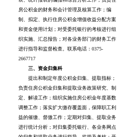
房公积金的财务和会计管理及核算工作
；
编
制、拟定、执行住房公积金增值收益分配方案
和资金使用计划
；
对受委托银行的考核进行组
织实施、汇总报告
；
对各业务部门的财务工作
进行指导和监督检查。
联系电话：0375-
2667717
三、
资金归集科
提出和制定年度公积金归集、提取指标
；
负责住房公积金归集和提取业务政策研究、制
定、解读工作
；
组织实施住房公积金年度基数
调整工作
；落实
扩大缴存
覆盖
面，保障职工利
益的催缴、督缴工作
；
定期对归集、提取业务
进行统计分析
；
对归集委托银行、各业务网点
的归集和提取业务进行指导、监管及考核
；
开