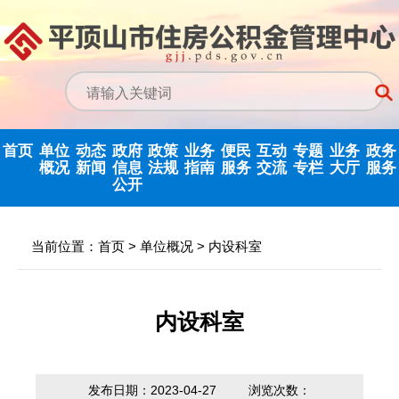
首页
单位
动态
政府
政策
业务
便民
互动
专题
业务
政务
概况
新闻
信息
法规
指南
服务
交流
专栏
大厅
服务
公开
政务信息公开
中心动态
信息公开指南
公示公告
归集业务指南
下载专栏
主任信箱
党建专栏
网上业务
当前位置：
首页
>
单位概况
>
内设科室
中心领导
行业新闻
信息公开制度
国家政策法规
提取业务指南
利率公告
互动反馈
纪检监察
省政务大
决策机构
政府信息公开
省级政策法规
贷款业务指南
常见问题
意见征集
优化营商环境
内设科室
年度报告
机构职能
市中心政策法
网点查询
办理统计
法治政府建设
依申请公开
规
发布日期：2023-04-27
浏览次数：